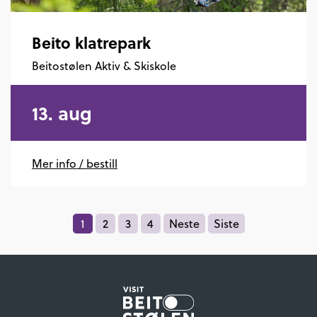
Beito klatrepark
Beitostølen Aktiv & Skiskole
13. aug
Mer info / bestill
1
2
3
4
Neste
Siste