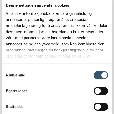
Denne nettsiden anvender cookies
Vi bruker informasjonskapsler for å gi innhold og
annonser et personlig preg, for å levere sosiale
Fiskebåt - utleie
mediefunksjoner og for å analysere trafikken vår. Vi deler
Beitostølen Aktiv & Skiskole
dessuten informasjon om hvordan du bruker nettstedet
vårt, med partnerne våre innen sosiale medier,
annonsering og analysearbeid, som kan kombinere den
08. aug - 19. aug
med annen informasjon du har gjort tilgjengelig for dem,
eller som de har samlet inn gjennom din bruk av
tjenestene deres.
Mer info / bestill
Samtykkevalg
Nødvendig
Egenskaper
Statistikk