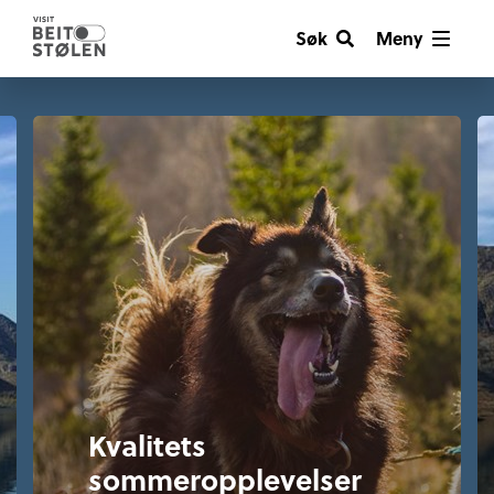
Søk
Meny
Kvalitets
sommeropplevelser