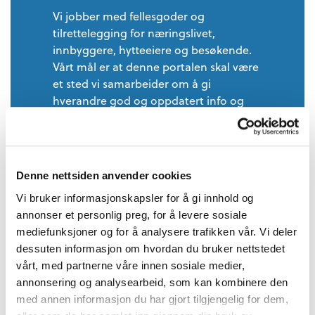
Vi jobber med fellesgoder og
tilrettelegging for næringslivet,
innbyggere, hytteeiere og besøkende.
Vårt mål er at denne portalen skal være
et sted vi samarbeider om å gi
hverandre god og oppdatert info og
kunnskap som er viktig for alle på
Beitostølen
Denne nettsiden anvender cookies
Vi bruker informasjonskapsler for å gi innhold og
annonser et personlig preg, for å levere sosiale
Kontakt og informasjon
mediefunksjoner og for å analysere trafikken vår. Vi deler
dessuten informasjon om hvordan du bruker nettstedet
Turistinformasjon er på
vårt, med partnerne våre innen sosiale medier,
Velkomstsenteret i sentrum under
annonsering og analysearbeid, som kan kombinere den
Lodge900.
med annen informasjon du har gjort tilgjengelig for dem,