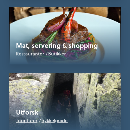
Mat, servering & shopping
Restauranter
Butikker
Utforsk
Toppturer
Sykkelguide