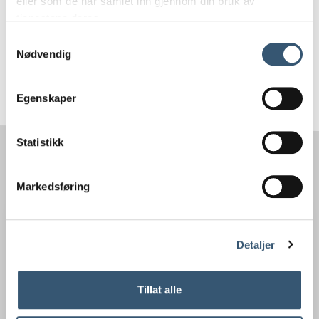
eller som de har samlet inn gjennom din bruk av
Tel: 61 35 94 20
tjenestene deres.
beitostolen@visitvaldres.no
E-post:
Samtykkevalg
Nødvendig
Egenskaper
Statistikk
Markedsføring
Detaljer
Tillat alle