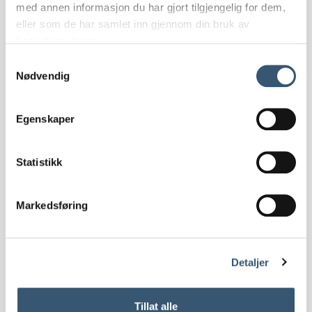
med annen informasjon du har gjort tilgjengelig for dem,
Mer info
eller som de har samlet inn gjennom din bruk av
tjenestene deres.
Påmelding
Samtykkevalg
Nødvendig
Egenskaper
Statistikk
Markedsføring
Maraton 42 km
Maratondistansen 42 km begynner ved Besstrond.
Detaljer
Mer info
Påmelding
Tillat alle