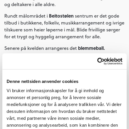
og deltakere i alle aldre.
Beitostølen
Rundt målområdet i
sentrum er det gode
tilbud i butikkene, folkeliv, musikkarrangement og ivrige
tilskuere som heier løperne i mål. Blide frivillige sørger
for et trygt og hyggelig arrangement for alle.
blemmeball.
Senere på kvelden arrangeres det
Fra starten på Helmaraton og til Beitostølen er det
nærmere 500 meter høydeforskjell, og under visse
værforhold kan det være en helt annen værtype på
Valdresflya, enn på Beitostølen. Dette oppleves av
Denne nettsiden anvender cookies
mange som en eksotisk, spennende og fin løpetur
Vi bruker informasjonskapsler for å gi innhold og
gjennom flott natur, og føles svært givende å fullføre.
annonser et personlig preg, for å levere sosiale
mediefunksjoner og for å analysere trafikken vår. Vi deler
Ta med familien, venner eller gode kollegaer på jobb og
dessuten informasjon om hvordan du bruker nettstedet
få en herlig opplevelse på fjellet. Velg mellom flere
vårt, med partnerne våre innen sosiale medier,
distanser, her ser du våre to ytterpunkter. Fjellmaraton
annonsering og analysearbeid, som kan kombinere den
42 km, og Fjelltassen ca 1 km