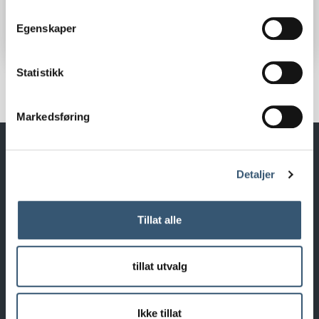
Egenskaper
Statistikk
Markedsføring
Detaljer
Tillat alle
Redaksjon og ansvarlig for websiden er
Beitostølen Utvikling SA.
tillat utvalg
Kontaktinfo: post@visitbeitostolen.no
Ikke tillat