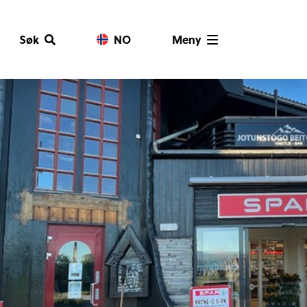
Søk
NO
Meny