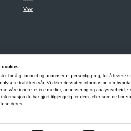
Vær
r cookies
er for å gi innhold og annonser et personlig preg, for å levere s
nalysere trafikken vår. Vi deler dessuten informasjon om hvorda
nerne våre innen sosiale medier, annonsering og analysearbeid, 
formasjon du har gjort tilgjengelig for dem, eller som de har sa
stene deres.
stølen Fellesgoder AS og Visit Beitostølen. Kopiering av innhold er ikk
Personvern og informasjonskapsler