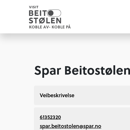
KOBLE AV- KOBLE PÅ
Spar Beitostøle
Veibeskrivelse
61352320
spar.beitostolen@spar.no