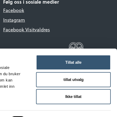
Følg oss i sosiale medier
Facebook
Instagram
Facebook Visitvaldres
Tillat alle
osiale
n du bruker
tillat utvalg
som kan
mlet inn
e tillatt uten avtale.
Ikke tillat