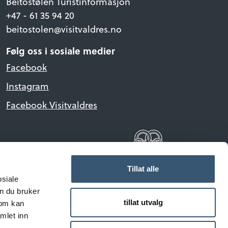
Beitostølen Turistinformasjon
+47 - 61 35 94 20
beitostolen@visitvaldres.no
Følg oss i sosiale medier
Facebook
Instagram
Facebook Visitvaldres
Tillat alle
osiale
n du bruker
tillat utvalg
som kan
mlet inn