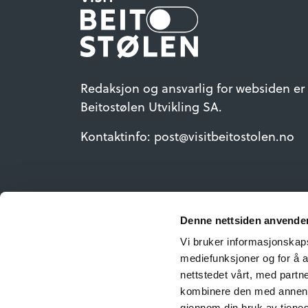
Redaksjon og ansvarlig for websiden er
Beitostølen Utvikling SA.
Kontaktinfo: post@visitbeitostolen.no
Denne nettsiden anvende
Vi bruker informasjonskapsl
mediefunksjoner og for å a
nettstedet vårt, med part
kombinere den med annen in
gjennom din bruk av tjene