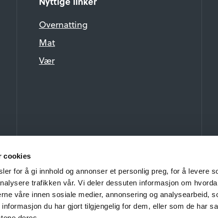
Nyttige linker
Overnatting
Mat
Vær
r cookies
er for å gi innhold og annonser et personlig preg, for å levere s
nalysere trafikken vår. Vi deler dessuten informasjon om hvorda
nerne våre innen sosiale medier, annonsering og analysearbeid, 
formasjon du har gjort tilgjengelig for dem, eller som de har sa
stene deres.