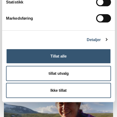
Statistikk
Markedsføring
3 dager guidet kano ekspedisjon
Beito Husky Tours
Detaljer
17. aug - 19. aug
Tillat alle
Mer info
tillat utvalg
Ikke tillat