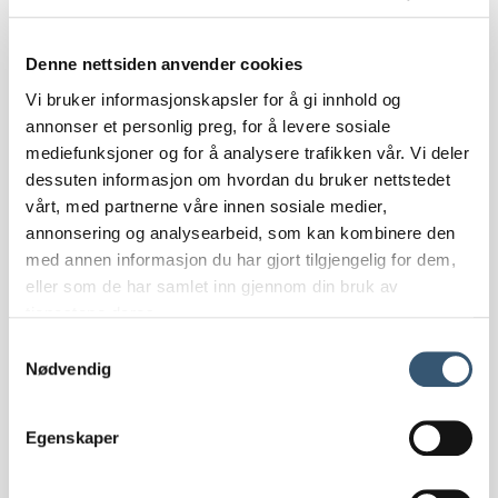
Denne nettsiden anvender cookies
Overnattingstur til Øysterlie med
Vi bruker informasjonskapsler for å gi innhold og
huskyer
annonser et personlig preg, for å levere sosiale
mediefunksjoner og for å analysere trafikken vår. Vi deler
Beito Husky Tours
dessuten informasjon om hvordan du bruker nettstedet
vårt, med partnerne våre innen sosiale medier,
16. aug - 17. aug
annonsering og analysearbeid, som kan kombinere den
med annen informasjon du har gjort tilgjengelig for dem,
eller som de har samlet inn gjennom din bruk av
Mer info
tjenestene deres.
Samtykkevalg
Nødvendig
Egenskaper