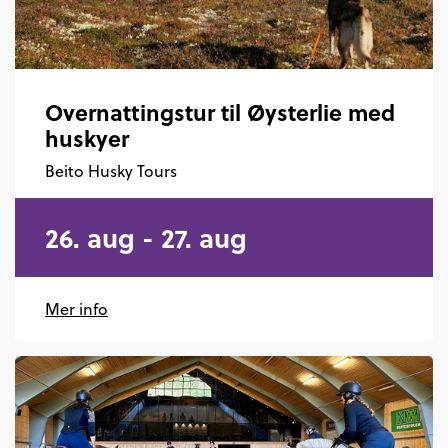
Overnattingstur til Øysterlie med
huskyer
Beito Husky Tours
26. aug - 27. aug
Mer info