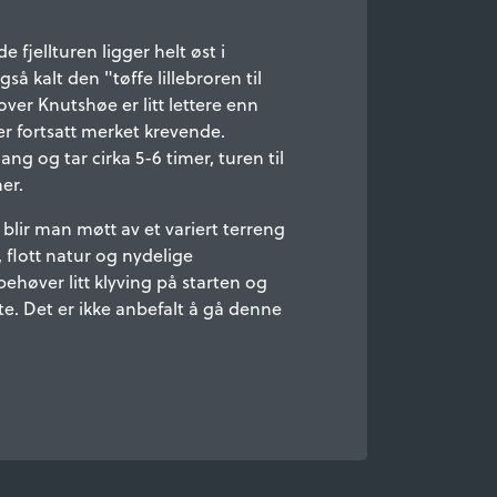
 fjellturen ligger helt øst i
så kalt den "tøffe lillebroren til
over Knutshøe er litt lettere enn
 fortsatt merket krevende.
ng og tar cirka 5-6 timer, turen til
er.
lir man møtt av et variert terreng
 flott natur og nydelige
behøver litt klyving på starten og
te. Det er ikke anbefalt å gå denne
.