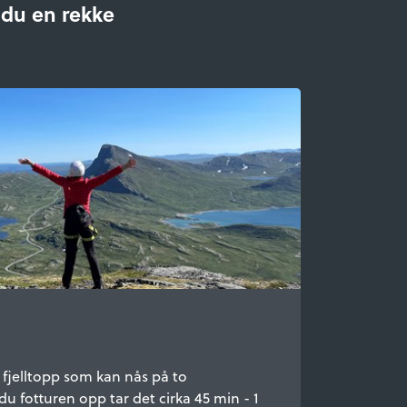
 du en rekke
fjelltopp som kan nås på to
 du fotturen opp tar det cirka 45 min - 1