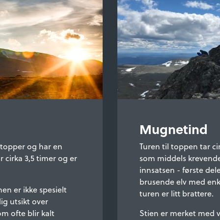
Mugnetind
-topper og har en
Turen til toppen tar ci
r cirka 3,5 timer og er
som middels krevende.
innsatsen - første del
brusende elv med enke
en er ikke spesielt
turen er litt brattere.
ig utsikt over
 ofte blir kalt
Stien er merket med v