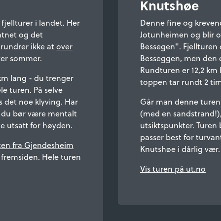
Knutshøe
ellturer i landet. Her
Denne fine og krevende
atnet og det
Jotunheimen og blir og
rundrer ikke at
over
Bessegen". Fjellturen 
hver sommer.
Besseggen, men den er
Rundturen er 12,2 km la
km lang - du trenger
toppen tar rundt 2 tim
le turen. På selve
 det noe klyving. Har
Går man denne turen b
 du bør være mentalt
(med en sandstrand!),
te utsatt for høyden.
utsiktspunkter. Turen 
passer best for turvan
ten fra Gjendesheim
Knutshøe i dårlig vær
t fremsiden. Hele turen
Vis turen på ut.no