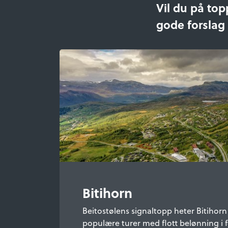
Vil du på top
gode forslag 
Bitihorn
Beitostølens signaltopp heter Bitihorn
populære turer med flott belønning i fo