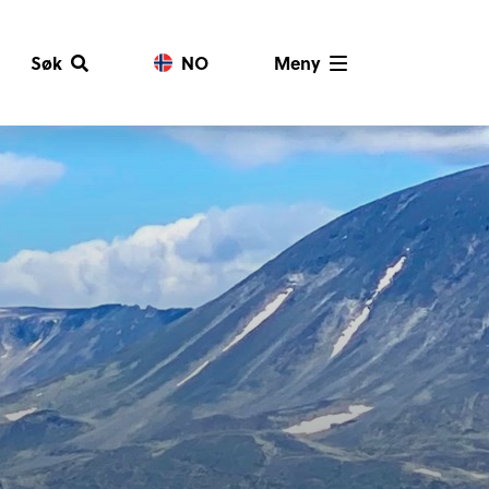
Søk
NO
Meny