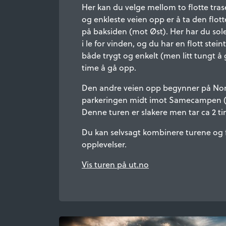
Her kan du velge mellom to flotte tra
og enkleste veien opp er å ta den flot
på baksiden (mot Øst). Her har du sole
i le for vinden, og du har en flott stei
både trygt og enkelt (men litt tungt å 
time å gå opp.
Den andre veien opp begynner på Nor
parkeringen midt imot Samecampen (S
Denne turen er slakere men tar ca 2 t
Du kan selvsagt kombinere turene og f
opplevelser.
Vis turen på ut.no