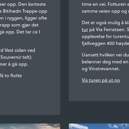
seer opp. Den korteste
time en vei. Fotturen 
te Bitihødn Trøppe opp
samme veien opp og 
n i ryggen, ligger ofte
Det er også mulig å k
ntrapp som gjør det
tur
på Via Ferrataen. 
gå opp. Det tar ca 1
opplevelse for turentus
fjellveggen 400 høyde
d Vest siden ved
Uansett hvilken vei d
ouvernir telt).
belønner deg med en n
imer å gå opp.
og Vinstrevannet.
å to flotte
Vis turen på ut.no