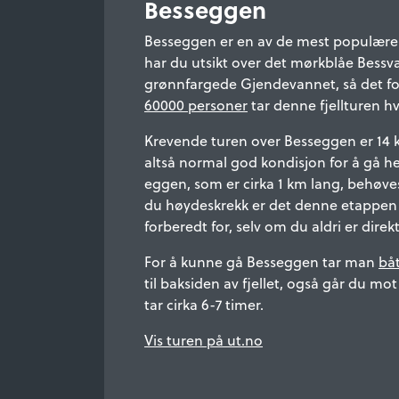
Besseggen
Besseggen er en av de mest populære fj
har du utsikt over det mørkblåe Bessv
grønnfargede Gjendevannet, så det fo
60000 personer
tar denne fjellturen 
Krevende turen over Besseggen er 14 
altså normal god kondisjon for å gå he
eggen, som er cirka 1 km lang, behøves
du høydeskrekk er det denne etappen
forberedt for, selv om du aldri er direk
For å kunne gå Besseggen tar man
bå
til baksiden av fjellet, også går du mo
tar cirka 6-7 timer.
Vis turen på ut.no