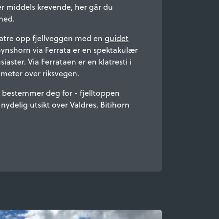
er middels krevende, her går du
ned.
latre opp fjellveggen med en
guidet
Synshorn via Ferrata er en spektakulær
iaster. Via Ferrataen er en klatresti i
meter over riksvegen.
u bestemmer deg for - fjelltoppen
ydelig utsikt over Valdres, Bitihorn