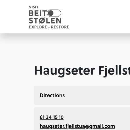
EXPLORE - RESTORE
Haugseter Fjells
Directions
61 34 15 10
haugseter.fjellstua@gmail.com