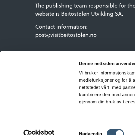
The publishing team responsible for th
website is Beitostølen Utvikling SA.
Contact information:
post@visitbeitostolen.no
Denne nettsiden anvende
Vi bruker informasjonskapsl
mediefunksjoner og for å a
nettstedet vårt, med part
kombinere den med annen in
gjennom din bruk av tjene
©Copyrig
Samtykkevalg
Nødvendig