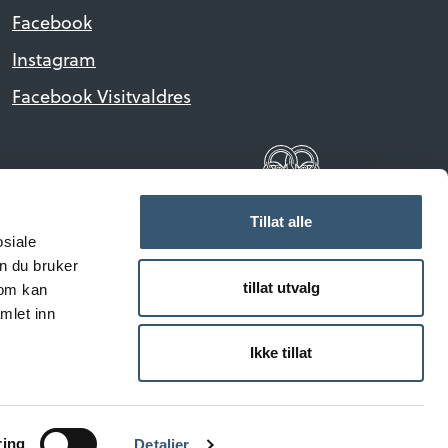
Facebook
Instagram
Facebook Visitvaldres
Tillat alle
osiale
n du bruker
tillat utvalg
som kan
mlet inn
reserved.
Ikke tillat
ring
Detaljer