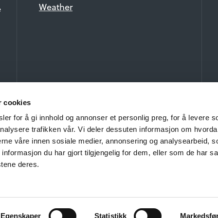
Weather
e
r cookies
er for å gi innhold og annonser et personlig preg, for å levere s
nalysere trafikken vår. Vi deler dessuten informasjon om hvorda
nerne våre innen sosiale medier, annonsering og analysearbeid, 
formasjon du har gjort tilgjengelig for dem, eller som de har sa
stene deres.
ht 2026 Beitostølen Fellesgoder AS and Visit Beitostølen. All rights 
Privacy and Cookies
Egenskaper
Statistikk
Markedsfø