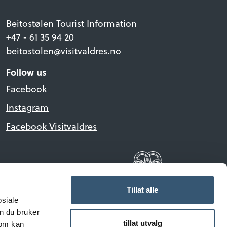
Beitostølen Tourist Information
+47 - 61 35 94 20
beitostolen@visitvaldres.no
Follow us
Facebook
Instagram
Facebook Visitvaldres
Tillat alle
osiale
n du bruker
tillat utvalg
som kan