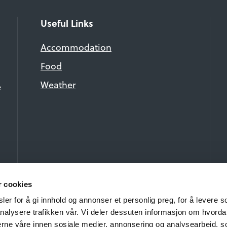
Useful Links
Accommodation
Food
Weather
e
r cookies
er for å gi innhold og annonser et personlig preg, for å levere s
nalysere trafikken vår. Vi deler dessuten informasjon om hvorda
nerne våre innen sosiale medier, annonsering og analysearbeid, 