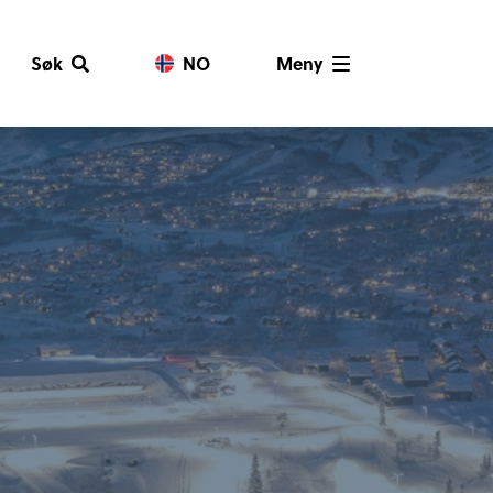
Søk
NO
Meny